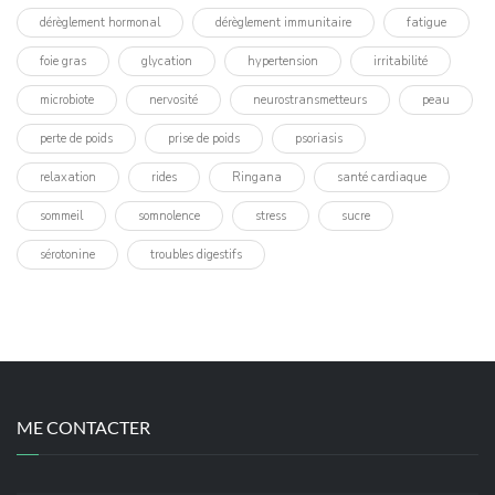
dérèglement hormonal
dérèglement immunitaire
fatigue
foie gras
glycation
hypertension
irritabilité
microbiote
nervosité
neurostransmetteurs
peau
perte de poids
prise de poids
psoriasis
relaxation
rides
Ringana
santé cardiaque
sommeil
somnolence
stress
sucre
sérotonine
troubles digestifs
ME CONTACTER