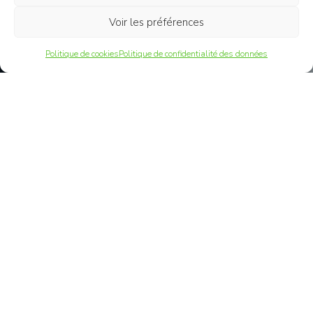
Voir les préférences
Réserve ton appel offert
Politique de cookies
Politique de confidentialité des données
LE BIEN-ÊTRE AU TRAVAIL,
CLÉ DE LA
PERFORMANCE
DURABLE