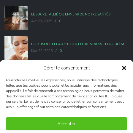
LE SUCRE : ALLIÉ OU ENNEMI DE NOTRE SANTÉ ?
/
Avr 29, 2025
0
CORTISOL ET PEAU : LE LIEN ENTRE STRESS ET PROBLÈMES DE PEAU
/
Mar 22, 2025
0
Gérer le consentement
STRESS ET POIDS : COMMENT LE STRESS INFLUENCE NOTRE POIDS ?
/
Pour offrir les meilleures expériences, nous utilisons des technologies
Mar 08, 2025
0
telles que les cookies pour stocker et/ou accéder aux informations des
appareils. Le fait de consentir à ces technologies nous permettra de traiter
des données telles que le comportement de navigation ou les ID uniques
sur ce site. Le fait de ne pas consentir ou de retirer son consentement peut
avoir un effet négatif sur certaines caractéristiques et fonctions.
Nowadays
- WordPress Theme. Developed & Designed by
Accepter
like@prothemes